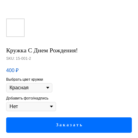
Кружка С Днем Рождения!
SKU:
15-001-2
400
₽
Выбрать цвет кружки
Добавить фото/надпись
З а к а з а т ь