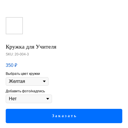
Кружка для Учителя
SKU:
20-004-3
350
₽
Выбрать цвет кружки
Добавить фото/надпись
З а к а з а т ь