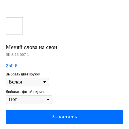
Меняй слова на свои
SKU:
16-007-1
250
₽
Выбрать цвет кружки
Добавить фото/надпись
З а к а з а т ь