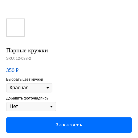
Парные кружки
SKU:
12-038-2
350
₽
Выбрать цвет кружки
Добавить фото/надпись
З а к а з а т ь