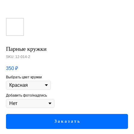
Парные кружки
SKU:
12-014-2
350
₽
Выбрать цвет кружки
Добавить фото/надпись
З а к а з а т ь