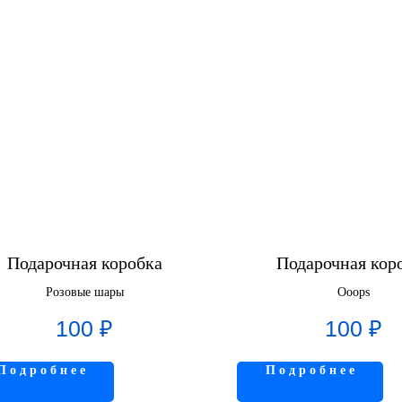
Подарочная коробка
Подарочная кор
Розовые шары
Ooops
100
₽
100
₽
П о д р о б н е е
П о д р о б н е е