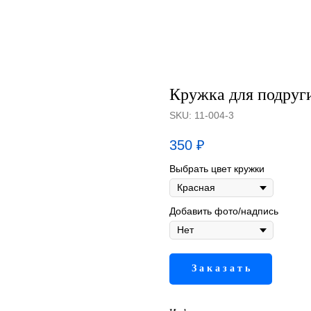
Кружка для подруг
SKU:
11-004-3
350
₽
Выбрать цвет кружки
Добавить фото/надпись
З а к а з а т ь