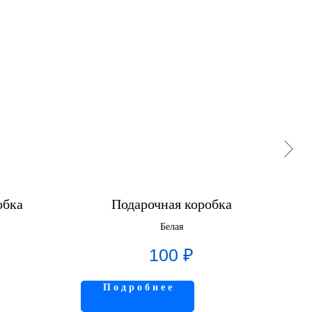
обка
Подарочная коробка
Белая
100
₽
П о д р о б н е е