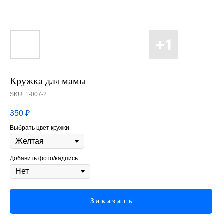
Кружка для мамы
SKU:
1-007-2
350
₽
Выбрать цвет кружки
Добавить фото/надпись
З а к а з а т ь