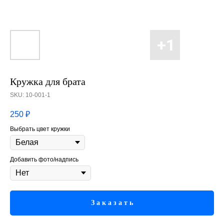
Кружка для брата
SKU:
10-001-1
250
₽
Выбрать цвет кружки
Добавить фото/надпись
З а к а з а т ь